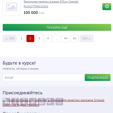
Варочная панель газовая 60см Gressel
RU6077N41S000
100 000
руб.
ПОКАЗАТЬ ЕЩЁ
← Ctrl
1
2
3
4
...
44
45
Ctrl →
Будьте в курсе!
Новости, обзоры и акции
ПОДПИСАТЬСЯ
Присоединяйтесь