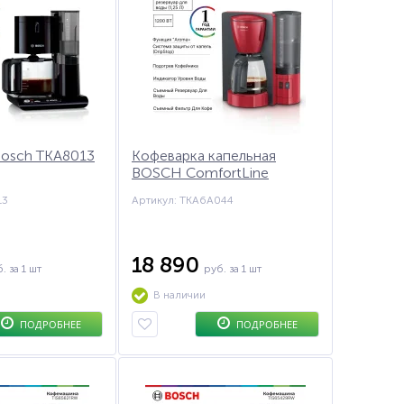
Bosch TKA8013
Кофеварка капельная
BOSCH ComfortLine
TKA6A044
13
Артикул: TKA6A044
18 890
б.
за 1 шт
руб.
за 1 шт
В наличии
ПОДРОБНЕЕ
ПОДРОБНЕЕ