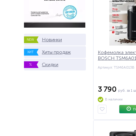
Новинки
NEW
Хиты продаж
Кофемолка элек
ХИТ
BOSCH TSM6A013
вместимость 75 г
Скидки
%
Артикул: TSM6A013B
черная
3 790
руб.
за 1 ш
В наличии
П