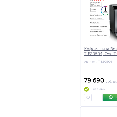
Кофемашина Bo
TIE20504, One T
Double Cup, сен
Артикул: TIE20504
температур,
автоматическое
приготовление 5
79 690
руб.
за 
В наличии
П