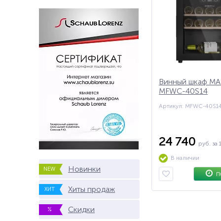
Винный шкаф M
MFWC-40S14
Артикул: MFWC-40S1
24 740
руб.
за 
В наличии
Новинки
NEW
П
Хиты продаж
ХИТ
Скидки
%