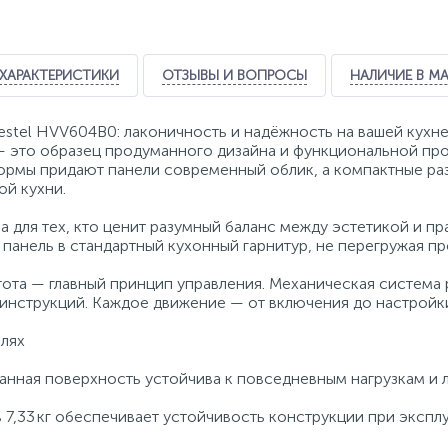
ХАРАКТЕРИСТИКИ
ОТЗЫВЫ И ВОПРОСЫ
НАЛИЧИЕ В М
estel HVV604B0: лаконичность и надёжность на вашей кухн
 это образец продуманного дизайна и функциональной прос
рмы придают панели современный облик, а компактные раз
й кухни.
а для тех, кто ценит разумный баланс между эстетикой и п
 панель в стандартный кухонный гарнитур, не перегружая пр
ота — главный принцип управления. Механическая система 
инструкций. Каждое движение — от включения до настройк
алях
нная поверхность устойчива к повседневным нагрузкам и л
 7,33 кг обеспечивает устойчивость конструкции при экспл