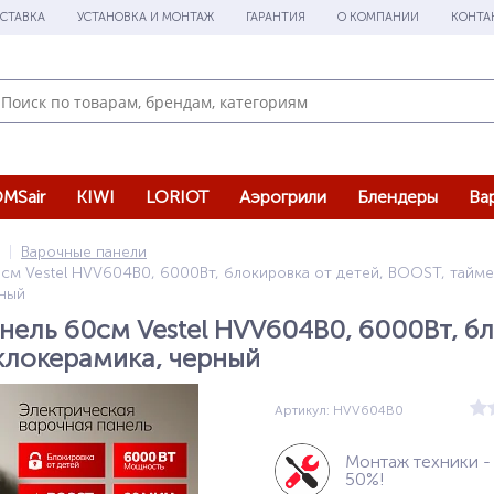
СТАВКА
УСТАНОВКА И МОНТАЖ
ГАРАНТИЯ
О КОМПАНИИ
КОНТА
MSair
KIWI
LORIOT
Аэрогрили
Блендеры
Ва
Варочные панели
0см Vestel HVV604B0, 6000Вт, блокировка от детей, BOOST, тайме
рный
нель 60см Vestel HVV604B0, 6000Вт, бл
клокерамика, черный
Артикул: HVV604B0
Монтаж техники -
50%!