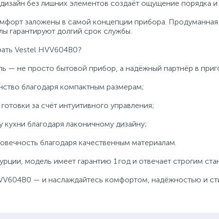
изайн без лишних элементов создаёт ощущение порядка и 
мфорт заложены в самой концепции прибора. Продуманная 
ы гарантируют долгий срок службы.
рать Vestel HVV604B0?
ль — не просто бытовой прибор, а надёжный партнёр в при
нство благодаря компактным размерам;
готовки за счёт интуитивного управления;
у кухни благодаря лаконичному дизайну;
овечность благодаря качественным материалам.
рции, модель имеет гарантию 1 год и отвечает строгим стан
VV604B0 — и наслаждайтесь комфортом, надёжностью и сти