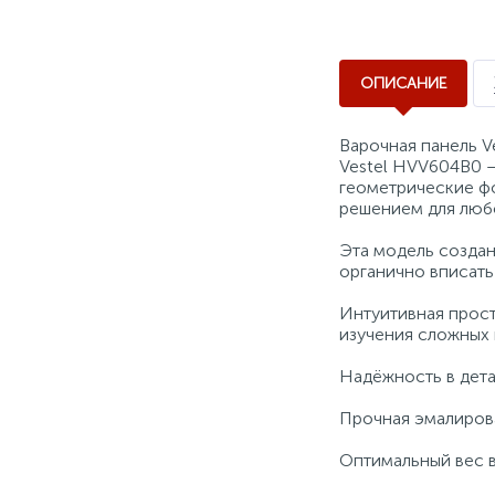
ОПИСАНИЕ
Варочная панель V
Vestel HVV604B0 —
геометрические фо
решением для любо
Эта модель создан
органично вписать
Интуитивная прост
изучения сложных 
Надёжность в дет
Прочная эмалирова
Оптимальный вес в