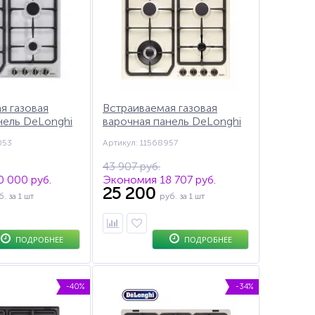
я газовая
Встраиваемая газовая
нель DeLonghi
варочная панель DeLonghi
U, автоподжиг,
BOV 46 PRO, газ-контроль
053
Артикул: 11568957
, чугунные
43 907 руб.
 000 руб.
Экономия 18 707 руб.
25 200
б.
за 1 шт
руб.
за 1 шт
ПОДРОБНЕЕ
ПОДРОБНЕЕ
-40%
-34%