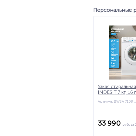
Персональные 
Узкая стиральна
INDESIT 7 кг, 16
инвертор, обраб
Артикул: BWSA 7109
паром, экспресс
мин, 1000 об/ми
33 990
руб.
за 