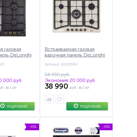
я газовая
Встраиваемая газовая
нель DeLonghi
варочная панель DeLonghi
конфорка
AV 57 PRO, конфорка
021
Артикул: 12128964
грева (WOK),
"тройная корона",
 газ-контроль
автоподжиг, газ-контроль
58 990 руб.
 000 руб.
Экономия 20 000 руб.
38 990
уб.
за 1 шт
руб.
за 1 шт
ПОДРОБНЕЕ
ПОДРОБНЕЕ
-45%
-45%