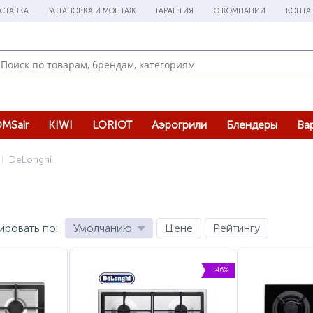
СТАВКА
УСТАНОВКА И МОНТАЖ
ГАРАНТИЯ
О КОМПАНИИ
КОНТА
MSair
KIWI
LORIOT
Аэрогрили
Блендеры
Ва
DeLonghi
ировать по
:
Умолчанию
Цене
Рейтингу
-46%