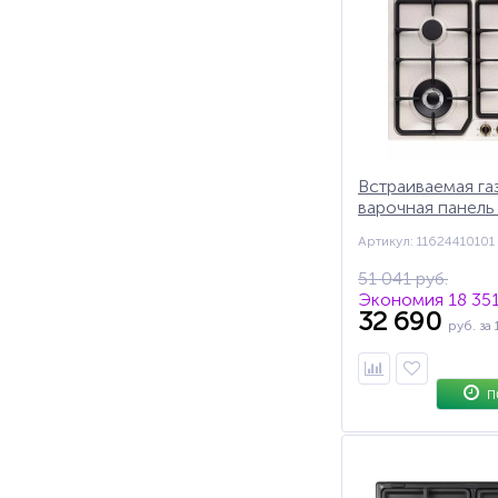
Встраиваемая га
варочная панель
AV 46 PRO, конф
Артикул: 11624410101
"тройная корона"
автоподжиг, газ
51 041 руб.
Экономия 18 351
32 690
руб.
за 
П