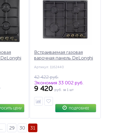
зовая
Встраиваемая газовая
 DeLonghi
варочная панель DeLonghi
нфорка
ANT 46 ASV Gu,
2
Артикул: 1162440
,
автоподжиг, газ-контроль,
-контроль
чугунные решетки,
42 422 руб.
Экономия 33 002 руб.
9 420
т
руб.
за 1 шт
РОСИТЬ ЦЕНУ
ПОДРОБНЕЕ
...
29
30
31