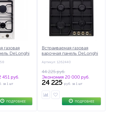
я газовая
Встраиваемая газовая
нель DeLonghi
варочная панель DeLonghi
 CD
ANTG 46 ASV GU,
958
Артикул: 1262440
автоподжиг, газ-контроль
44 225 руб.
 451 руб.
Экономия 20 000 руб.
24 225
б.
за 1 шт
руб.
за 1 шт
ПОДРОБНЕЕ
ПОДРОБНЕЕ