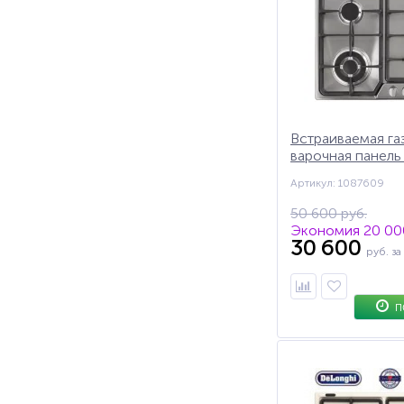
Встраиваемая га
варочная панель
IF 46 PRO, конф
Артикул: 1087609
"тройная корона"
автоподжиг, газ
50 600 руб.
Экономия 20 000
30 600
руб.
за
П