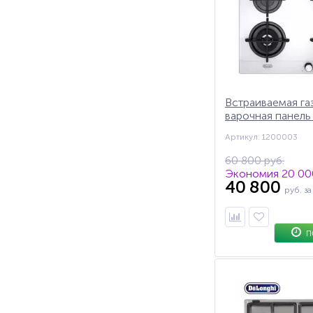
Встраиваемая га
варочная панель
NG 46/1 ASV C, 
Артикул: 1200003
газ-контроль, чу
решетки
60 800 руб.
Экономия 20 000
40 800
руб.
за
П