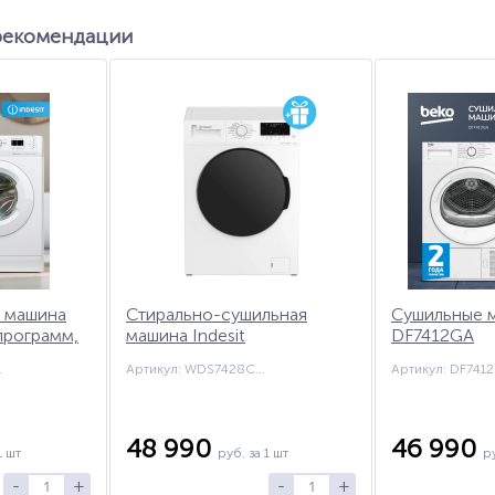
рекомендации
я машина
Стирально-сушильная
Сушильные 
 программ,
машина Indesit
DF7412GA
отка
WDS7428C7SVW + подарок
 WWV RU
Артикул: WDS7428C7SVW
Артикул: DF741
 стирка 30
н, белый
48 990
46 990
1 шт
руб.
за 1 шт
р
-
+
-
+