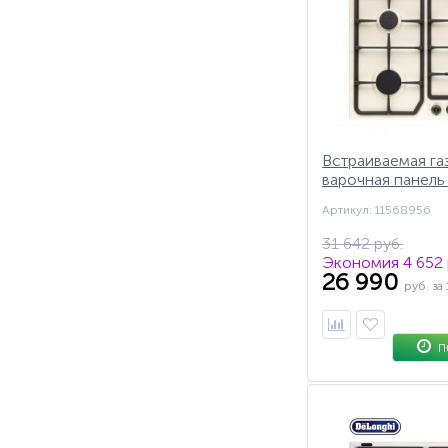
Встраиваемая га
варочная панель
BOV 46 ASV GUD,
Артикул: 11568956
контроль
31 642 руб.
Экономия 4 652 
26 990
руб.
за 
П