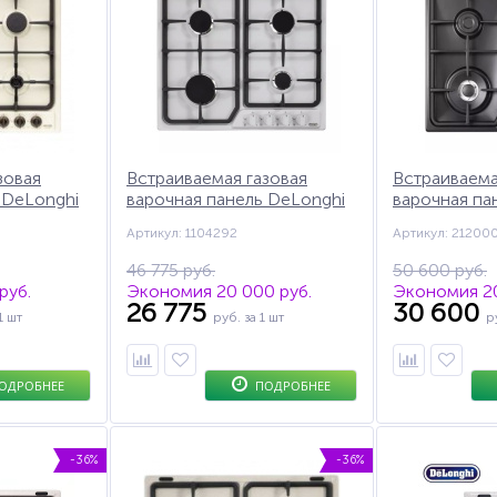
зовая
Встраиваемая газовая
Встраиваема
 DeLonghi
варочная панель DeLonghi
варочная па
 газ-
BF 46/1 ASV GU,
BC 46 PRO, 
Артикул: 1104292
Артикул: 21200
автоподжиг, газ-контроль,
быстрого на
чугунные решетки
автоподжиг,
46 775 руб.
50 600 руб.
руб.
Экономия 20 000 руб.
Экономия 20
26 775
30 600
1 шт
руб.
за 1 шт
р
ОДРОБНЕЕ
ПОДРОБНЕЕ
-36%
-36%