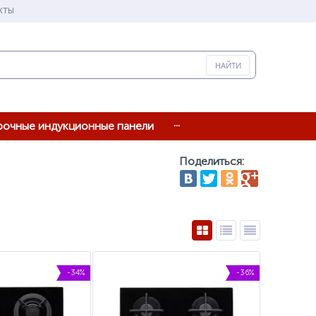
КТЫ
...
рочные индукционные панели
Поделиться:
-34%
-36%