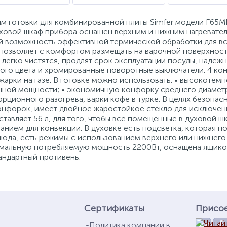
м готовки для комбинированной плиты Simfer модели F65M
ховой шкаф прибора оснащён верхним и нижним нагревател
й возможность эффективной термической обработки для вс
 позволяет с комфортом размещать на варочной поверхност
легко чистятся, продлят срок эксплуатации посуды, надёж
ного цвета и хромированные поворотные выключатели. 4 к
жарки на газе. В готовке можно использовать: • высокоте
нной мощности; • экономичную конфорку среднего диаметр
орционного разогрева, варки кофе в турке. В целях безоп
нфорок, имеет двойное жаростойкое стекло для исключени
тавляет 56 л, для того, чтобы все помещённые в духовой 
нием для конвекции. В духовке есть подсветка, которая по
люда, есть режимы с использованием верхнего или нижнег
имальную потребляемую мощность 2200Вт, оснащена ящиком
андартный противень.
Сертификаты
Присо
Политика компании в