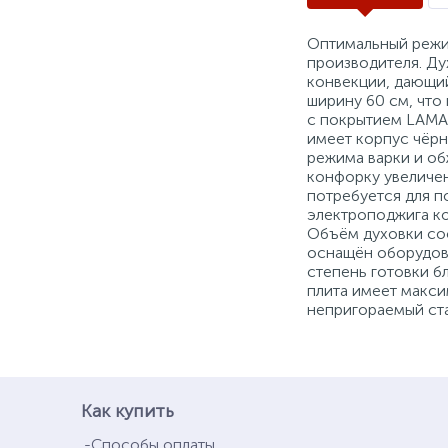
Оптимальный режи
производителя. Ду
конвекции, дающи
ширину 60 см, что
с покрытием LAMA 
имеет корпус чёр
режима варки и об
конфорку увеличе
потребуется для п
электроподжига ко
Объём духовки сос
оснащён оборудова
степень готовки б
плита имеет макс
непригораемый ст
Как купить
Способы оплаты