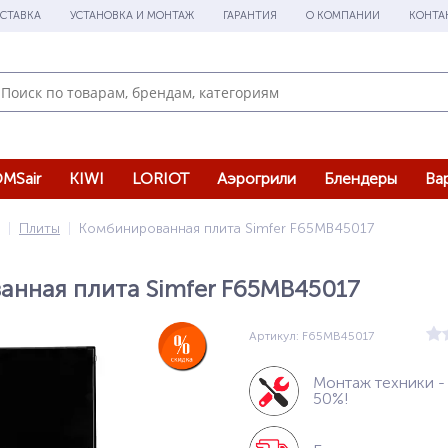
СТАВКА
УСТАНОВКА И МОНТАЖ
ГАРАНТИЯ
О КОМПАНИИ
КОНТА
MSair
KIWI
LORIOT
Аэрогрили
Блендеры
Ва
Плиты
Комбинированная плита Simfer F65MB45017
анная плита Simfer F65MB45017
Артикул: F65MB45017
Монтаж техники -
50%!