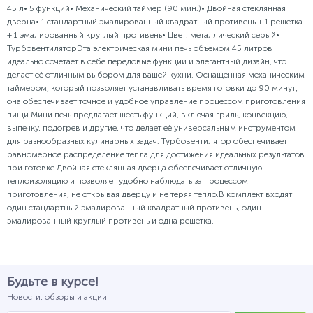
45 л• 5 функций• Механический таймер (90 мин.)• Двойная стеклянная
дверца• 1 стандартный эмалированный квадратный противень + 1 решетка
+ 1 эмалированный круглый противень• Цвет: металлический серый•
ТурбовентиляторЭта электрическая мини печь объемом 45 литров
идеально сочетает в себе передовые функции и элегантный дизайн, что
делает её отличным выбором для вашей кухни. Оснащенная механическим
таймером, который позволяет устанавливать время готовки до 90 минут,
она обеспечивает точное и удобное управление процессом приготовления
пищи.Мини печь предлагает шесть функций, включая гриль, конвекцию,
выпечку, подогрев и другие, что делает её универсальным инструментом
для разнообразных кулинарных задач. Турбовентилятор обеспечивает
равномерное распределение тепла для достижения идеальных результатов
при готовке.Двойная стеклянная дверца обеспечивает отличную
теплоизоляцию и позволяет удобно наблюдать за процессом
приготовления, не открывая дверцу и не теряя тепло.В комплект входят
один стандартный эмалированный квадратный противень, один
эмалированный круглый противень и одна решетка.
Будьте в курсе!
Новости, обзоры и акции