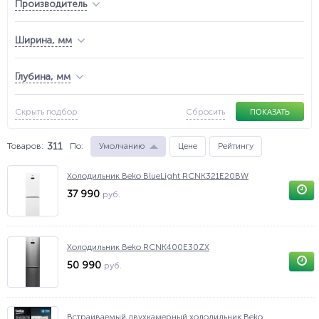
Производитель
Ширина, мм
Глубина, мм
ПОКАЗАТЬ
Скрыть подбор
Сбросить
311
Товаров:
По
:
Умолчанию
Цене
Рейтингу
Холодильник Beko BlueLight RCNK321E20BW
37 990
руб.
Холодильник Beko RCNK400E30ZX
50 990
руб.
Встраиваемый двухкамерный холодильник Beko