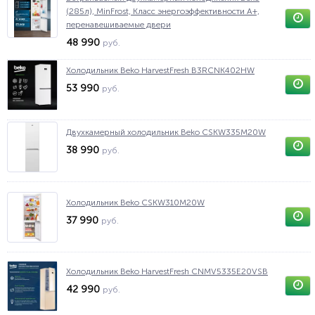
(285л), MinFrost, Класс энергоэффективности A+,
перенавешиваемые двери
48 990
руб.
Холодильник Beko HarvestFresh B3RCNK402HW
53 990
руб.
Двухкамерный холодильник Beko CSKW335M20W
38 990
руб.
Холодильник Beko CSKW310M20W
37 990
руб.
Холодильник Beko HarvestFresh CNMV5335E20VSB
42 990
руб.