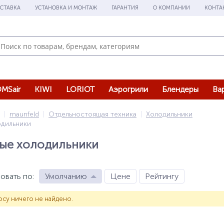
СТАВКА
УСТАНОВКА И МОНТАЖ
ГАРАНТИЯ
О КОМПАНИИ
КОНТА
MSair
KIWI
LORIOT
Аэрогрили
Блендеры
Ва
maunfeld
Отдельностоящая техника
Холодильники
одильники
ые холодильники
овать по
:
Умолчанию
Цене
Рейтингу
су ничего не найдено.