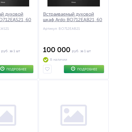
ый духовой
Встраиваемый духовой
O712EAS21, 60
шкаф Ardo BO712EAB21, 60
см
EAS21
Артикул: BO712EAB21
0
100 000
руб.
за 1 шт
руб.
за 1 шт
В наличии
ПОДРОБНЕЕ
ПОДРОБНЕЕ