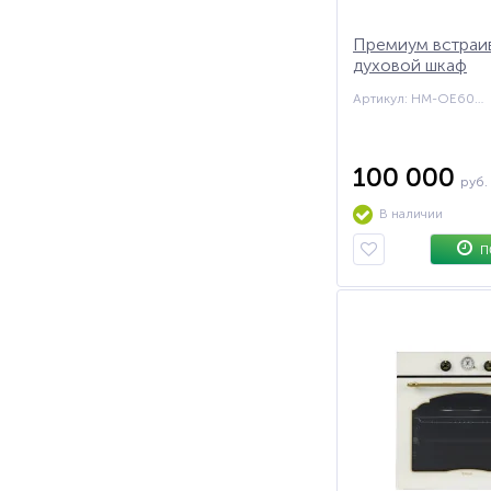
Премиум встраи
духовой шкаф
электрический 
Артикул: HM-OE60GPB75TCB
OE60GPB75TCB
100 000
руб.
В наличии
П