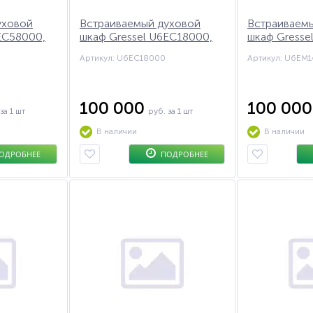
уховой
Встраиваемый духовой
Встраиваем
EC58000,
шкаф Gressel U6EC18000,
шкаф Gresse
60 см
60 см
Артикул: U6EC18000
Артикул: U6EM
100 000
100 00
за 1 шт
руб.
за 1 шт
В наличии
В наличии
ОДРОБНЕЕ
ПОДРОБНЕЕ