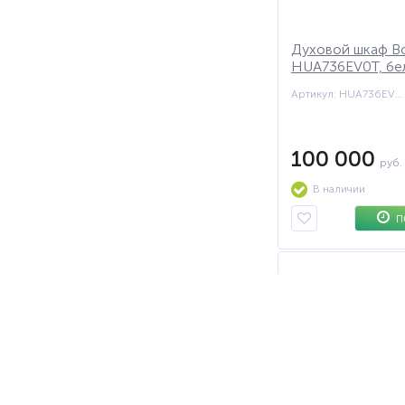
Духовой шкаф B
HUA736EV0T, бе
Артикул: HUA736EV0T
100 000
руб.
В наличии
П