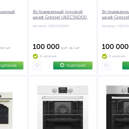
ваемый
Встраиваемый духовой
Встраиваем
шкаф Gressel U6EC56000,
шкаф Gresse
Heimat HM-
60см
60см
Артикул: U6EC56000
Артикул: U6ES
100 000
100 00
за 1 шт
руб.
за 1 шт
В наличии
В наличии
ОДРОБНЕЕ
ПОДРОБНЕЕ