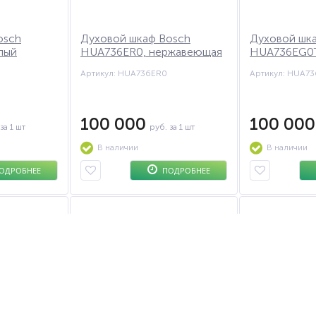
osch
Духовой шкаф Bosch
Духовой шк
лый
HUA736ER0, нержавеющая
HUA736EG0T
сталь
Артикул: HUA736ER0
100 000
100 00
за 1 шт
руб.
за 1 шт
В наличии
В наличии
ОДРОБНЕЕ
ПОДРОБНЕЕ