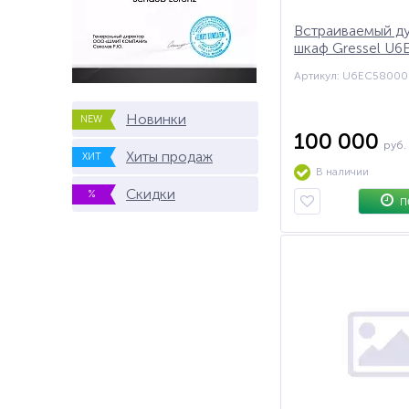
Встраиваемый д
шкаф Gressel U6
60 см
Артикул: U6EC58000
Новинки
NEW
100 000
руб.
Хиты продаж
ХИТ
В наличии
Скидки
%
П