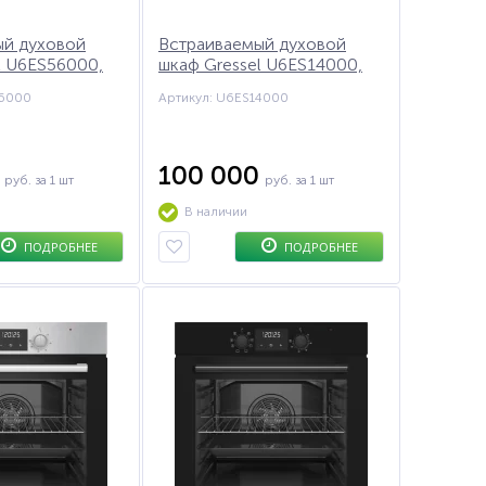
ый духовой
Встраиваемый духовой
l U6ES56000,
шкаф Gressel U6ES14000,
60см
56000
Артикул: U6ES14000
0
100 000
руб.
за 1 шт
руб.
за 1 шт
В наличии
ПОДРОБНЕЕ
ПОДРОБНЕЕ