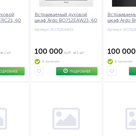
уховой
Встраиваемый духовой
Встраиваем
ERC21, 60
шкаф Ardo BO712EAW21, 60
шкаф Ardo B
см
см
Артикул: BO712EAW21
Артикул: BO712
100 000
100 00
за 1 шт
руб.
за 1 шт
В наличии
В наличии
ОДРОБНЕЕ
ПОДРОБНЕЕ