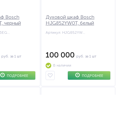
аф Bosch
Духовой шкаф Bosch
, черный
HJG852YW0T, белый
Артикул: HUA736EG0T
Артикул: HJG852YW0T
0
100 000
руб.
за 1 шт
руб.
за 1 шт
В наличии
ПОДРОБНЕЕ
ПОДРОБНЕЕ