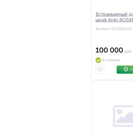
Встраиваемый д
шкаф Ardo BO58
см
Артикул: BO58ERC21
100 000
руб.
В наличии
П