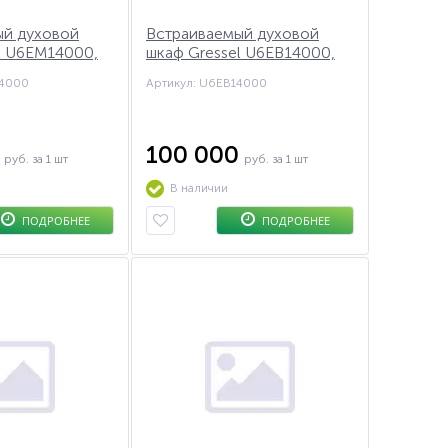
ый духовой
Встраиваемый духовой
l U6EM14000,
шкаф Gressel U6EB14000,
60 см
14000
Артикул: U6EB14000
0
100 000
руб.
за 1 шт
руб.
за 1 шт
В наличии
ПОДРОБНЕЕ
ПОДРОБНЕЕ